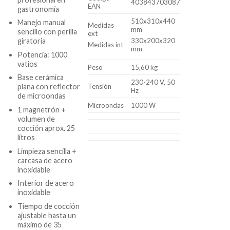
403843703087
EAN
gastronomía
510x310x440
Manejo manual
Medidas
mm
sencillo con perilla
ext
330x200x320
giratoria
Medidas int
mm
Potencia: 1000
vatios
Peso
15,60 kg
Base cerámica
230-240 V, 50
Tensión
plana con reflector
Hz
de microondas
Microondas
1000 W
1 magnetrón +
volumen de
cocción aprox. 25
litros
Limpieza sencilla +
carcasa de acero
inoxidable
Interior de acero
inoxidable
Tiempo de cocción
ajustable hasta un
máximo de 35