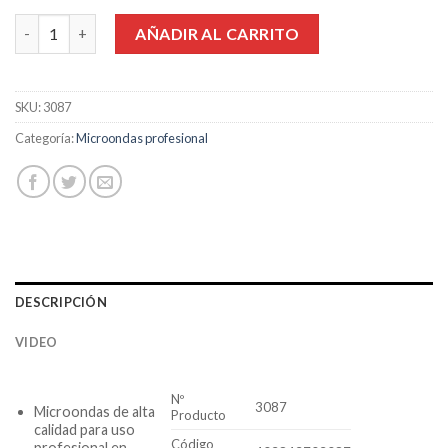
era:
es:
Microondas Caso C1000M cantidad
AÑADIR AL CARRITO
629,99€.
529,99€.
SKU:
3087
Categoría:
Microondas profesional
DESCRIPCIÓN
VIDEO
Nº
3087
Microondas de alta
Producto
calidad para uso
Código
profesional en