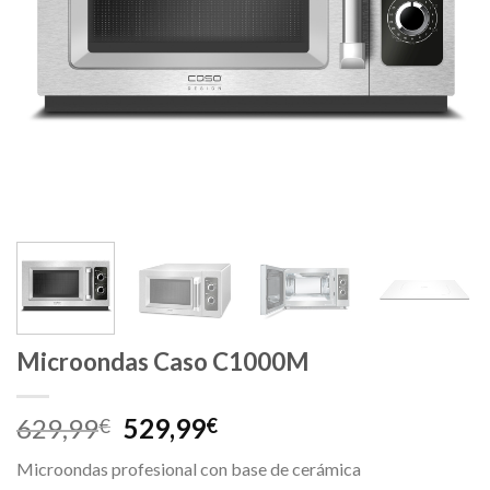
Microondas Caso C1000M
El
El
629,99
529,99
€
€
precio
precio
Microondas profesional con base de cerámica
original
actual