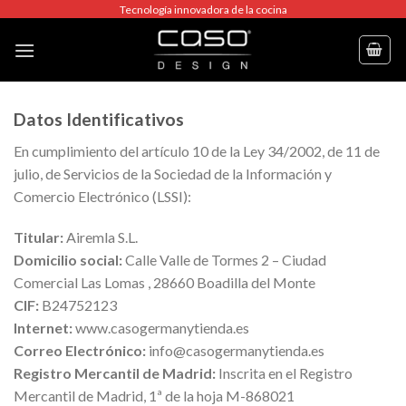
Skip
Tecnología innovadora de la cocina
to
content
Datos Identificativos
En cumplimiento del artículo 10 de la Ley 34/2002, de 11 de
julio, de Servicios de la Sociedad de la Información y
Comercio Electrónico (LSSI):
Titular:
Airemla S.L.
Domicilio social:
Calle Valle de Tormes 2 – Ciudad
Comercial Las Lomas , 28660 Boadilla del Monte
CIF:
B24752123
Internet:
www.casogermanytienda.es
Correo Electrónico:
info@casogermanytienda.es
Registro Mercantil de Madrid:
Inscrita en el Registro
Mercantil de Madrid, 1ª de la hoja M-868021