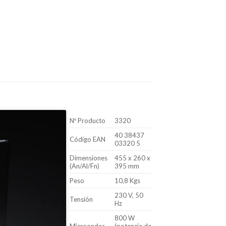
Nº Producto
3320
40 38437
Código EAN
03320 5
Dimensiones
455 x 260 x
(An/Al/Fn)
395 mm
Peso
10,8 Kgs
230 V, 50
Tensión
Hz
800 W