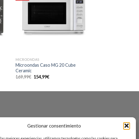
MICROONDAS
Microondas Caso MG 20 Cube
Ceramic
El
El
169,99
€
154,99
€
precio
precio
original
actual
era:
es:
169,99€.
154,99€.
s
Gestionar consentimiento
 las mejores experiencias, utilizamos tecnologías como las cookies para