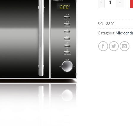
1
SKU:
3320
Categoría:
Microonda