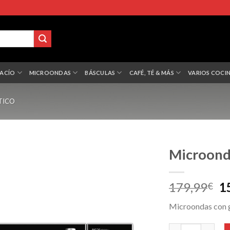
VACÍO
MICROONDAS
BÁSCULAS
CAFÉ, TÉ & MÁS
VARIOS COCI
TICO
Microond
El
179,99
1
€
p
Microondas con gr
or
er
Microondas Caso