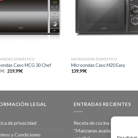
OONDAS DOMÉSTICO
MICROONDAS DOMÉSTICO
oondas Caso MCG 30 Chef
Microondas Caso M20 Easy
El
El
99
€
219,99
€
139,99
€
precio
precio
original
actual
era:
es:
279,99€.
219,99€.
FORMACIÓN LEGAL
ENTRADAS RECIENTES
tica de privacidad
Receta de cocina al vacío fruta
“Manzanas asadas en salsa de
inos y Condiciones
Para ofrecer