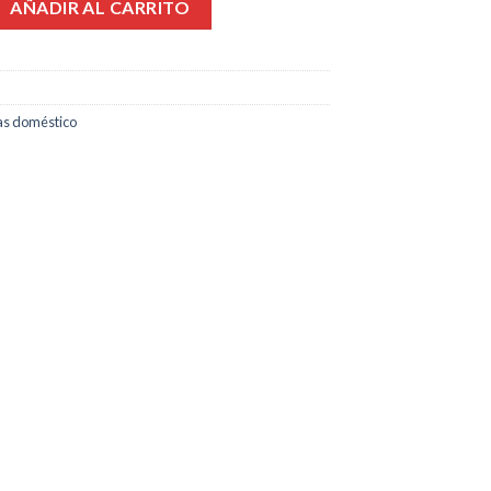
AÑADIR AL CARRITO
79,99€.
159,99€.
s doméstico