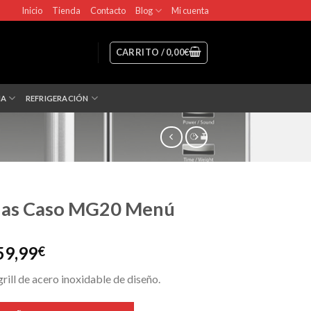
Inicio
Tienda
Contacto
Blog
Mi cuenta
CARRITO /
0,00
€
NA
REFRIGERACIÓN
as Caso MG20 Menú
El
59,99
€
recio
precio
ill de acero inoxidable de diseño.
iginal
actual
a:
es:
 MG20 Menú cantidad