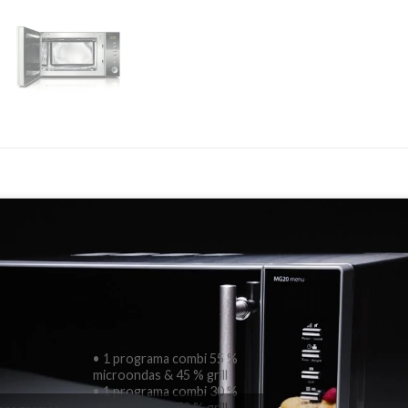
• 1 programa combi 55 %
microondas & 45 % grill
• 1 programa combi 30 %
microondas & 70 % grill