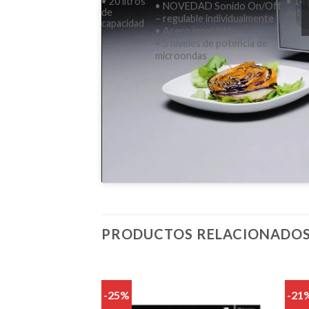
• 20 litros
• 14
• NOVEDAD Sonido On/Off
de
auto
– regulable individualmente
capacidad
cocc
• Acero inoxidable
• 5 niveles de potencia de
microondas
PRODUCTOS RELACIONADO
-25%
-21