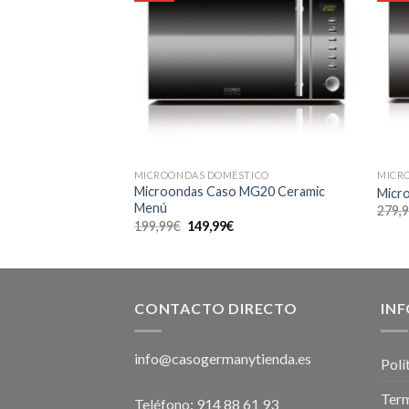
MICROONDAS DOMÉSTICO
MICR
MG 20 Ecostyle
Microondas Caso MG20 Ceramic
Micr
Menú
279,
El
El
199,99
€
149,99
€
recio
precio
precio
ctual
original
actual
s:
era:
es:
39,99€.
199,99€.
149,99€.
CONTACTO DIRECTO
IN
info@casogermanytienda.es
Polí
Term
Teléfono: 914 88 61 93