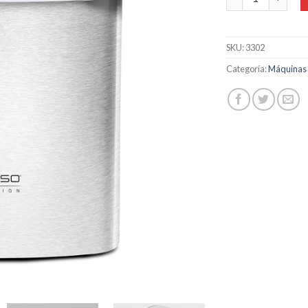
er
1
SKU:
3302
Categoría:
Máquinas d