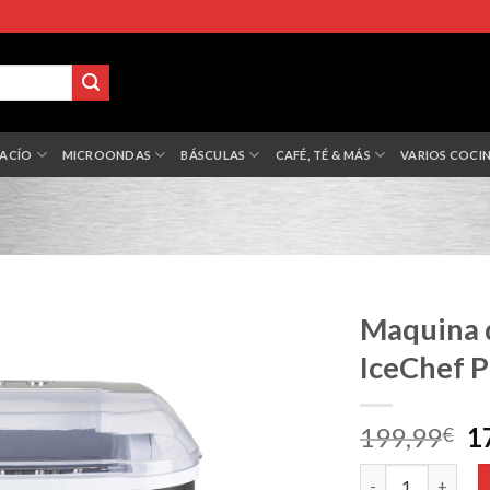
VACÍO
MICROONDAS
BÁSCULAS
CAFÉ, TÉ & MÁS
VARIOS COCI
Maquina d
IceChef P
El
199,99
1
€
p
Maquina de Cubit
or