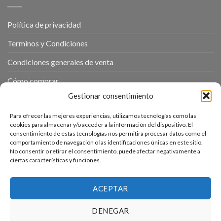
Política de privacidad
Terminos y Condiciones
Condiciones generales de venta
Cómo comprar
Gestionar consentimiento
Política de cookies
Para ofrecer las mejores experiencias, utilizamos tecnologías como las
cookies para almacenar y/o acceder a la información del dispositivo. El
ENTRADAS RECIENTES
consentimiento de estas tecnologías nos permitirá procesar datos como el
comportamiento de navegación o las identificaciones únicas en este sitio.
No consentir o retirar el consentimiento, puede afectar negativamente a
Receta de cocina al vacío frutas “Manzanas asadas en salsa
ciertas características y funciones.
de vainilla”
Receta de Cocina al vacío / Sous Vide “Roast Beef”
ACEPTAR
DENEGAR