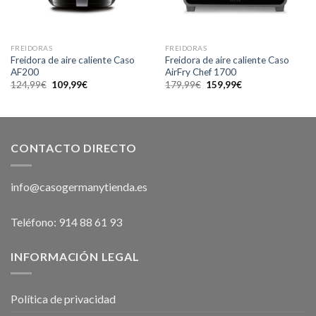
FREIDORAS
FREIDORAS
Freidora de aire caliente Caso
Freidora de aire caliente Caso
AF200
AirFry Chef 1700
El
El
El
El
124,99
€
109,99
€
179,99
€
159,99
€
precio
precio
precio
precio
original
actual
original
actual
era:
es:
era:
es:
124,99€.
109,99€.
179,99€.
159,99€.
CONTACTO DIRECTO
info@casogermanytienda.es
Teléfono: 914 88 61 93
INFORMACIÓN LEGAL
Política de privacidad