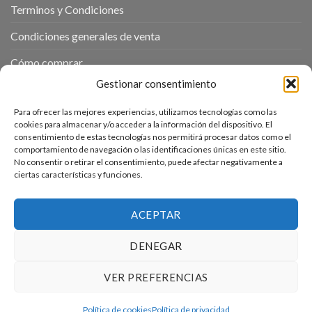
Terminos y Condiciones
Condiciones generales de venta
Cómo comprar
Gestionar consentimiento
Política de cookies
Para ofrecer las mejores experiencias, utilizamos tecnologías como las
cookies para almacenar y/o acceder a la información del dispositivo. El
ENTRADAS RECIENTES
consentimiento de estas tecnologías nos permitirá procesar datos como el
comportamiento de navegación o las identificaciones únicas en este sitio.
No consentir o retirar el consentimiento, puede afectar negativamente a
Receta de cocina al vacío frutas “Manzanas asadas en salsa
ciertas características y funciones.
de vainilla”
Receta de Cocina al vacío / Sous Vide “Roast Beef”
ACEPTAR
DENEGAR
VER PREFERENCIAS
Política de cookies
Política de privacidad