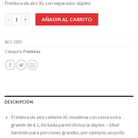
Freidora de aire XL con separador dúplex
original
actual
era:
es:
Freidora de aire caliente Caso AF 660 Duplex cantidad
AÑADIR AL CARRITO
159,99€.
119,99€.
SKU:
3181
Categoría:
Freidoras
DESCRIPCIÓN
Freidora de aire caliente XL moderna con cesta extra
grande de 6 L, incluida pared divisoria dúplex – ideal
también para porciones grandes, por ejemplo, un pollo