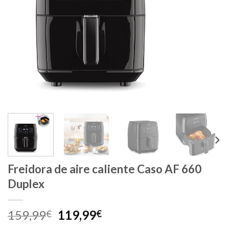
Freidora de aire caliente Caso AF 660
Duplex
El
El
159,99
119,99
€
€
precio
precio