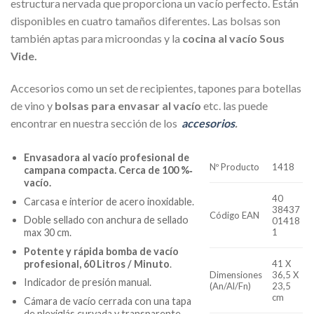
estructura nervada que proporciona un vacío perfecto. Están
disponibles en cuatro tamaños diferentes. Las bolsas son
también aptas para microondas y la
cocina al vacío Sous
Vide.
Accesorios como un set de recipientes, tapones para botellas
de vino y
bolsas para envasar al vacío
etc. las puede
encontrar
en nuestra sección de los
accesorios
.
Envasadora al vacío profesional de
Nº Producto
1418
campana compacta. Cerca de 100 %‐
vacío.
40
Carcasa e interior de acero inoxidable.
38437
Código EAN
Doble sellado con anchura de sellado
01418
1
max 30 cm.
Potente y rápida bomba de vacío
profesional, 60 Litros / Minuto
.
41 X
Dimensiones
36,5 X
Indicador de presión manual.
(An/Al/Fn)
23,5
cm
Cámara de vacío cerrada con una tapa
de plexiglás curvada y transparente.