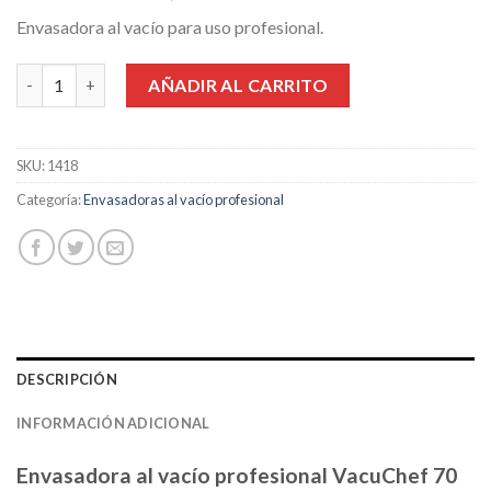
precio
precio
Envasadora al vacío para uso profesional.
original
actual
era:
es:
Envasadora al vacio profesional Caso VacuChef 70 cantidad
AÑADIR AL CARRITO
639,99€.
569,99€.
SKU:
1418
Categoría:
Envasadoras al vacío profesional
DESCRIPCIÓN
INFORMACIÓN ADICIONAL
Envasadora al vacío profesional VacuChef 70