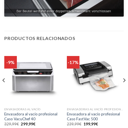
PRODUCTOS RELACIONADOS
-9%
-17%
ENVASADORAS AL VACÍO
ENVASADORAS AL VACÍO PROFESIONAL
Envasadora al vacío profesional
Envasadora al vacío profesional
Caso VacuChef 40
Caso FastVac 500
El
El
El
El
329,99
€
299,99
€
239,99
€
199,99
€
precio
precio
precio
precio