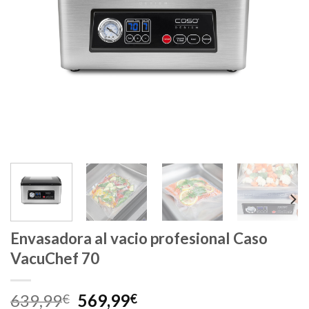
Envasadora al vacio profesional Caso
VacuChef 70
El
El
639,99
569,99
€
€