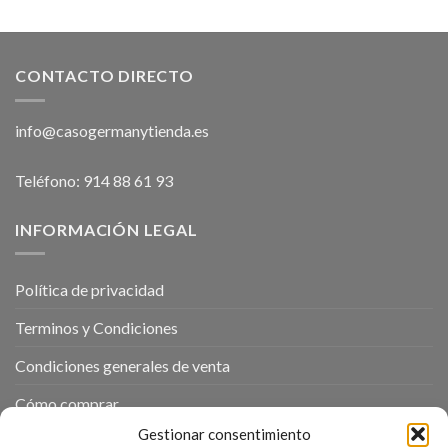
original
actual
original
actual
era:
es:
era:
es:
329,99€.
299,99€.
239,99€.
199,99€.
CONTACTO DIRECTO
info@casogermanytienda.es
Teléfono: 914 88 61 93
INFORMACIÓN LEGAL
Política de privacidad
Terminos y Condiciones
Condiciones generales de venta
Cómo comprar
Gestionar consentimiento
Política de cookies