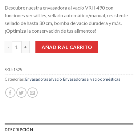
precio
precio
Descubre nuestra envasadora al vacío VRH 490 con
original
actual
funciones versátiles, sellado automático/manual, resistente
era:
es:
sellado de hasta 30 cm, bomba de vacío duradera y más.
159,99€.
149,99€.
¡Optimiza la conservación de tus alimentos!
Envasadora al vacío doméstica Caso VRH 490 advanced cantida
AÑADIR AL CARRITO
SKU:
1525
Categorías:
Envasadoras al vacío
,
Envasadoras al vacío domésticas
DESCRIPCIÓN