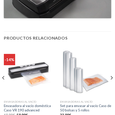
PRODUCTOS RELACIONADOS
-14%
ENVASADORAS AL VACÍO
ENVASADORAS AL VACÍO
Envasadora al vacío doméstica
Set para envasar al vacío Caso de
Caso VR 190 advanced
50 bolsas y 5 rollos
El
El
69,99
€
59,99
€
22,99
€