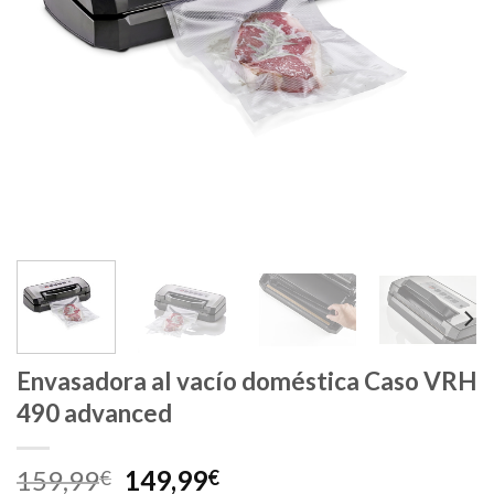
Envasadora al vacío doméstica Caso VRH
490 advanced
El
El
159,99
149,99
€
€