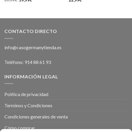
precio
precio
original
actual
era:
es:
69,99€.
59,99€.
CONTACTO DIRECTO
info@casogermanytienda.es
Teléfono: 914 88 61 93
INFORMACIÓN LEGAL
Política de privacidad
Terminos y Condiciones
Condiciones generales de venta
Cómo comprar