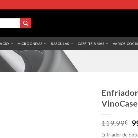
VACÍO
MICROONDAS
BÁSCULAS
CAFÉ, TÉ & MÁS
VARIOS COCI
Enfriador
VinoCase
El
119,99
9
€
p
Enfriador de bote
or