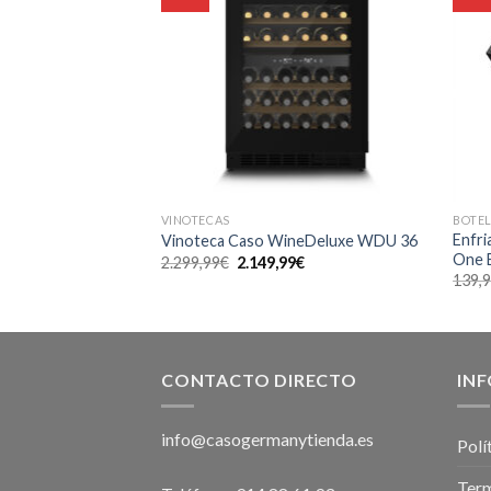
VINOTECAS
BOTE
Enfri
rbecue Cooler S-L
Vinoteca Caso WineDeluxe WDU 36
One 
El
El
2.299,99
€
2.149,99
€
recio
precio
precio
139,
ctual
original
actual
s:
era:
es:
99,99€.
2.299,99€.
2.149,99€.
CONTACTO DIRECTO
IN
info@casogermanytienda.es
Polí
Term