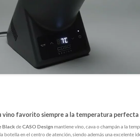
 vino favorito siempre a la temperatura perfecta
 Black
de
CASO Design
mantiene vino, cava o champán a la tempe
 botella en el centro de atención, siendo además una excelente ide