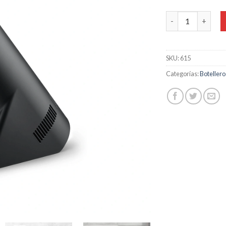
er
Enfriador de bote
1
SKU:
615
Categorías:
Botellero