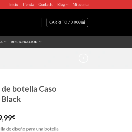
Inicio
Tienda
Contacto
Blog
Mi cuenta
CARRITO /
0,00
€
NA
REFRIGERACIÓN
 de botella Caso
 Black
El
9,99
€
recio
precio
lla de diseño para una botella
iginal
actual