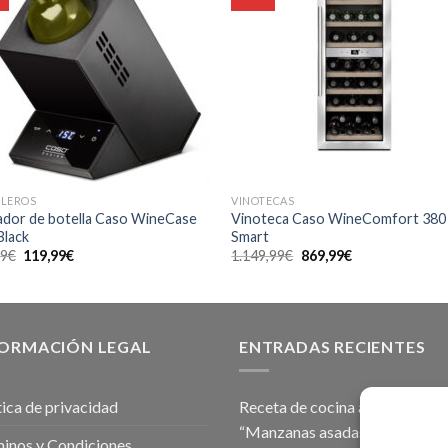
LLEROS
VINOTECAS
ador de botella Caso WineCase
Vinoteca Caso WineComfort 380
Black
Smart
El
El
El
El
99
€
119,99
€
1.149,99
€
869,99
€
precio
precio
precio
precio
original
actual
original
actual
era:
es:
era:
es:
139,99€.
119,99€.
1.149,99€.
869,99€.
FORMACIÓN LEGAL
ENTRADAS RECIENTES
tica de privacidad
Receta de cocina al vacío fruta
“Manzanas asadas en salsa de
inos y Condiciones