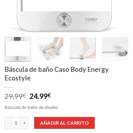
Báscula de baño Caso Body Energy
Ecostyle
El
El
29,99
24,99
€
€
precio
precio
Báscula de baño de diseño
original
actual
era:
es:
Báscula de baño Caso Body Energy Ecostyle cantidad
AÑADIR AL CARRITO
29,99€.
24,99€.