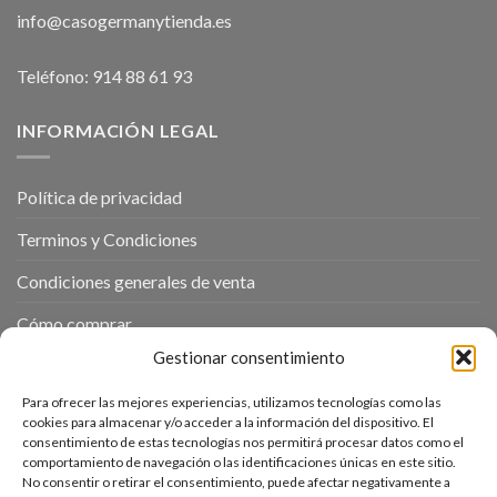
info@casogermanytienda.es
Teléfono: 914 88 61 93
INFORMACIÓN LEGAL
Política de privacidad
Terminos y Condiciones
Condiciones generales de venta
Cómo comprar
Gestionar consentimiento
Política de cookies
Para ofrecer las mejores experiencias, utilizamos tecnologías como las
cookies para almacenar y/o acceder a la información del dispositivo. El
ENTRADAS RECIENTES
consentimiento de estas tecnologías nos permitirá procesar datos como el
comportamiento de navegación o las identificaciones únicas en este sitio.
No consentir o retirar el consentimiento, puede afectar negativamente a
Receta de cocina al vacío frutas “Manzanas asadas en salsa